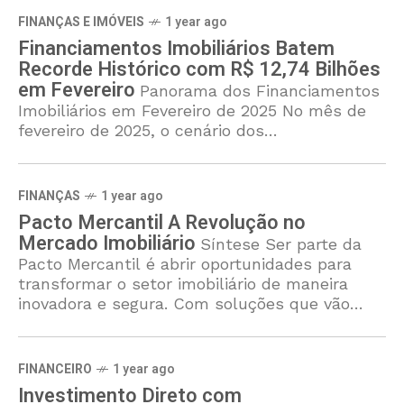
FINANÇAS E IMÓVEIS
1 year ago
Financiamentos Imobiliários Batem
Recorde Histórico com R$ 12,74 Bilhões
em Fevereiro
Panorama dos Financiamentos
Imobiliários em Fevereiro de 2025 No mês de
fevereiro de 2025, o cenário dos
financiamentos imobiliários no Brasil atingiu
um marco histórico, registrando R$ 12,74
bilhões em
FINANÇAS
1 year ago
Pacto Mercantil A Revolução no
Mercado Imobiliário
Síntese Ser parte da
Pacto Mercantil é abrir oportunidades para
transformar o setor imobiliário de maneira
inovadora e segura. Com soluções que vão
além das expectativas, a plataforma oferece
não
FINANCEIRO
1 year ago
Investimento Direto com