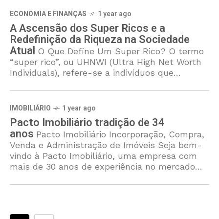
lucrativo,
ECONOMIA E FINANÇAS
1 year ago
A Ascensão dos Super Ricos e a
Redefinição da Riqueza na Sociedade
Atual
O Que Define Um Super Rico? O termo
“super rico”, ou UHNWI (Ultra High Net Worth
Individuals), refere-se a indivíduos que
possuem ativos investíveis superiores a 30
milhões de dólares.
IMOBILIÁRIO
1 year ago
Pacto Imobiliário tradição de 34
anos
Pacto Imobiliário Incorporação, Compra,
Venda e Administração de Imóveis Seja bem-
vindo à Pacto Imobiliário, uma empresa com
mais de 30 anos de experiência no mercado
imobiliário, especializada em trazer soluções