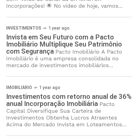
Incorporações! 🌟 No vídeo de hoje, vamos
mostrar como a
INVESTIMENTOS
1 year ago
Invista em Seu Futuro com a Pacto
Imobiliário Multiplique Seu Patrimônio
com Segurança
Pacto Imobiliário A Pacto
Imobiliário é uma empresa consolidada no
mercado de investimentos imobiliários
brasileiro, com uma trajetória que se estende
por mais de 30 anos. Desde sua fundação, a
IMOBILIÁRIO
1 year ago
Investimentos com retorno anual de 36%
anual Incorporação Imobiliária
Pacto
Capital Diversifique Sua Carteira de
Investimentos Obtenha Lucros Atraentes
Acima do Mercado Invista em Loteamentos
Sustentáveis com Garantia RealTorne-se sócio
cotista e participe de um negócio seguro e