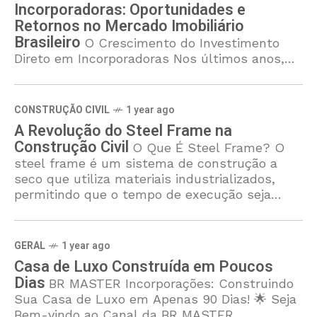
Incorporadoras: Oportunidades e
Retornos no Mercado Imobiliário
Brasileiro
O Crescimento do Investimento
Direto em Incorporadoras Nos últimos anos,
observou-se um aumento significativo na
popularidade do investimento direto em
incorporadoras no Brasil atrávés de SCP e SPE.
CONSTRUÇÃO CIVIL
1 year ago
Este tipo
A Revolução do Steel Frame na
Construção Civil
O Que É Steel Frame? O
steel frame é um sistema de construção a
seco que utiliza materiais industrializados,
permitindo que o tempo de execução seja
reduzido para menos da
GERAL
1 year ago
Casa de Luxo Construída em Poucos
Dias
BR MASTER Incorporações: Construindo
Sua Casa de Luxo em Apenas 90 Dias! 🌟 Seja
Bem-vindo ao Canal da BR MASTER