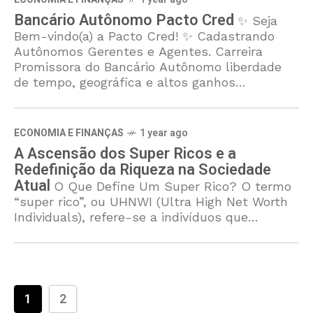
Bancário Autônomo Pacto Cred
✨ Seja
Bem-vindo(a) a Pacto Cred! ✨ Cadastrando
Autônomos Gerentes e Agentes. Carreira
Promissora do Bancário Autônomo liberdade
de tempo, geográfica e altos ganhos
financeiros.. O Bancário Autônomo oferece
soluções
ECONOMIA E FINANÇAS
1 year ago
A Ascensão dos Super Ricos e a
Redefinição da Riqueza na Sociedade
Atual
O Que Define Um Super Rico? O termo
“super rico”, ou UHNWI (Ultra High Net Worth
Individuals), refere-se a indivíduos que
possuem ativos investíveis superiores a 30
milhões de dólares.
1
2