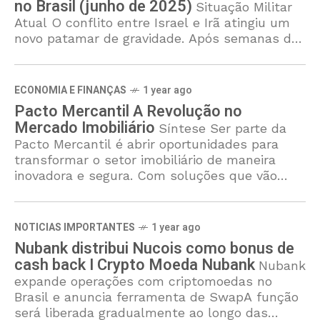
no Brasil (junho de 2025)
Situação Militar
Atual O conflito entre Israel e Irã atingiu um
novo patamar de gravidade. Após semanas de
escalada, os Estados Unidos intervieram
diretamente no sábado (21/6), realizando
ataques aéreos
ECONOMIA E FINANÇAS
1 year ago
Pacto Mercantil A Revolução no
Mercado Imobiliário
Síntese Ser parte da
Pacto Mercantil é abrir oportunidades para
transformar o setor imobiliário de maneira
inovadora e segura. Com soluções que vão
além das expectativas, a plataforma oferece
não
NOTICIAS IMPORTANTES
1 year ago
Nubank distribui Nucois como bonus de
cash back I Crypto Moeda Nubank
Nubank
expande operações com criptomoedas no
Brasil e anuncia ferramenta de SwapA função
será liberada gradualmente ao longo das