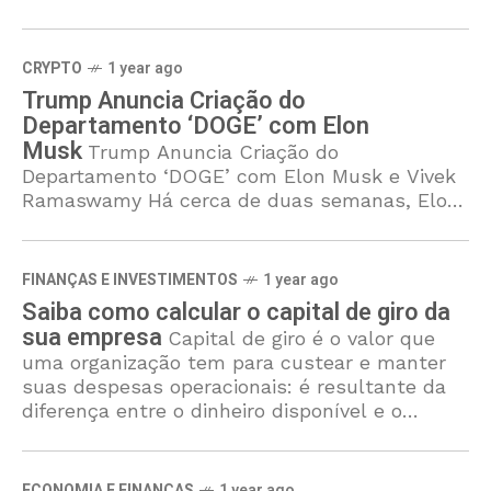
próximas semanas e deve ser simples e
intuitiva de usar. O
CRYPTO
1 year ago
Trump Anuncia Criação do
Departamento ‘DOGE’ com Elon
Musk
Trump Anuncia Criação do
Departamento ‘DOGE’ com Elon Musk e Vivek
Ramaswamy Há cerca de duas semanas, Elon
Musk compartilhou um meme provocando a
ideia de que a grande mídia
FINANÇAS E INVESTIMENTOS
1 year ago
Saiba como calcular o capital de giro da
sua empresa
Capital de giro é o valor que
uma organização tem para custear e manter
suas despesas operacionais: é resultante da
diferença entre o dinheiro disponível e o
dinheiro que é
ECONOMIA E FINANÇAS
1 year ago