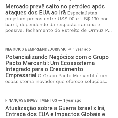
Mercado prevê salto no petróleo após
ataques dos EUA ao Irã
Especialistas
projetam preços entre US$ 90 e US$ 130 por
barril, dependendo da resposta iraniana e
possível fechamento do Estreito de Ormuz Por
Painel Mercantil27 de junho de 2025 Os
NEGÓCIOS E EMPREENDEDORISMO
1 year ago
Potencializando Negócios com o Grupo
Pacto Mercantil: Um Ecossistema
Integrado para o Crescimento
Empresarial
O Grupo Pacto Mercantil é um
ecossistema inovador que oferece soluções
financeiras, tecnológicas e estratégicas para
impulsionar o crescimento de empresas em
diversos setores. Com uma abordagem
FINANÇAS E INVESTIMENTOS
1 year ago
integrada, o grupo
Atualização sobre a Guerra Israel x Irã,
Entrada dos EUA e Impactos Globais e