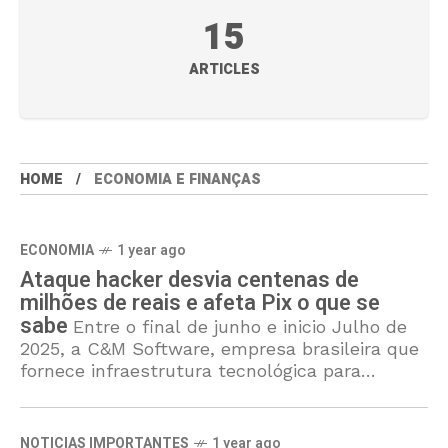
15
ARTICLES
HOME
ECONOMIA E FINANÇAS
ECONOMIA
1 year ago
Ataque hacker desvia centenas de
milhões de reais e afeta Pix o que se
sabe
Entre o final de junho e inicio Julho de
2025, a C&M Software, empresa brasileira que
fornece infraestrutura tecnológica para
instituições financeiras menores se
conectarem ao sistema de pagamentos
instantâneos
NOTICIAS IMPORTANTES
1 year ago