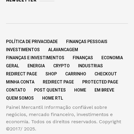
NEWSLETTER
POLÍTICA DE PRIVACIDADE
FINANÇAS PESSOAIS
INVESTIMENTOS
ALAVANCAGEM
FINANÇAS E INVESTIMENTOS
FINANÇAS
ECONOMIA
GERAL
ENERGIA
CRYPTO
INDUSTRIAS
REDIRECT PAGE
SHOP
CARRINHO
CHECKOUT
MINHA CONTA
REDIRECT PAGE
PROTECTED PAGE
CONTATO
POST QUENTES
HOME
EM BREVE
QUEM SOMOS
HOME RTL
Painel Mercantil Informação confiável sobre
negócios, mercado financeiro, investimentos e
economia. Todos os direitos reservados. Copyright
©2017/ 2025.