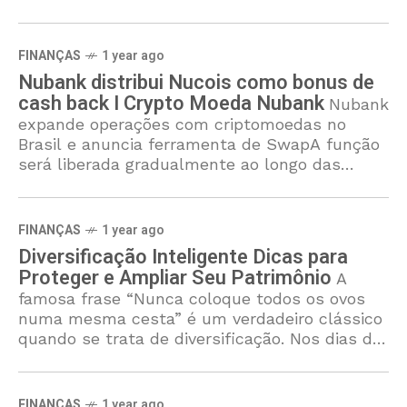
além das expectativas, a plataforma oferece
não
FINANÇAS
1 year ago
Nubank distribui Nucois como bonus de
cash back I Crypto Moeda Nubank
Nubank
expande operações com criptomoedas no
Brasil e anuncia ferramenta de SwapA função
será liberada gradualmente ao longo das
próximas semanas e deve ser simples e
intuitiva de usar. O
FINANÇAS
1 year ago
Diversificação Inteligente Dicas para
Proteger e Ampliar Seu Patrimônio
A
famosa frase “Nunca coloque todos os ovos
numa mesma cesta” é um verdadeiro clássico
quando se trata de diversificação. Nos dias de
hoje, discutir diversificação parece fácil,
considerando a
FINANÇAS
1 year ago