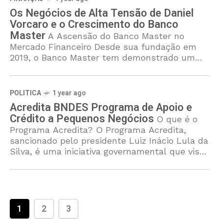
Os Negócios de Alta Tensão de Daniel
Vorcaro e o Crescimento do Banco
Master
A Ascensão do Banco Master no
Mercado Financeiro Desde sua fundação em
2019, o Banco Master tem demonstrado um
crescimento impressionante no competitivo
setor financeiro brasileiro. Em um período
relativamente
POLITICA
1 year ago
Acredita BNDES Programa de Apoio e
Crédito a Pequenos Negócios
O que é o
Programa Acredita? O Programa Acredita,
sancionado pelo presidente Luiz Inácio Lula da
Silva, é uma iniciativa governamental que visa
oferecer suporte financeiro a pequenos
negócios e
1
2
3