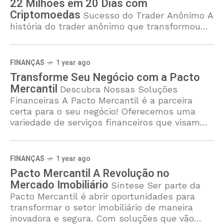
22 Milhões em 20 Dias com
Criptomoedas
Sucesso do Trader Anônimo A
história do trader anônimo que transformou
R$ 693 mil em R$ 22 milhões em apenas 20
dias é um exemplo intrigante do potencial das
criptomoedas
FINANÇAS
1 year ago
Transforme Seu Negócio com a Pacto
Mercantil
Descubra Nossas Soluções
Financeiras A Pacto Mercantil é a parceira
certa para o seu negócio! Oferecemos uma
variedade de serviços financeiros que visam
transformar a sua empresa. Desde opções de
FINANÇAS
1 year ago
Pacto Mercantil A Revolução no
Mercado Imobiliário
Síntese Ser parte da
Pacto Mercantil é abrir oportunidades para
transformar o setor imobiliário de maneira
inovadora e segura. Com soluções que vão