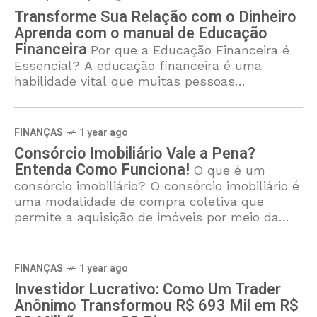
Transforme Sua Relação com o Dinheiro
Aprenda com o manual de Educação
Financeira
Por que a Educação Financeira é
Essencial? A educação financeira é uma
habilidade vital que muitas pessoas
negligenciam. Com o manual “Educação
Financeira: Seu Guia Prático para Economizar,
Investir e
FINANÇAS
1 year ago
Consórcio Imobiliário Vale a Pena?
Entenda Como Funciona!
O que é um
consórcio imobiliário? O consórcio imobiliário é
uma modalidade de compra coletiva que
permite a aquisição de imóveis por meio da
formação de grupos de pessoas que
FINANÇAS
1 year ago
Investidor Lucrativo: Como Um Trader
Anônimo Transformou R$ 693 Mil em R$