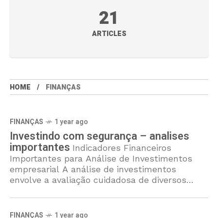
21
ARTICLES
HOME
FINANÇAS
FINANÇAS
1 year ago
Investindo com segurança – analises
importantes
Indicadores Financeiros
Importantes para Análise de Investimentos
empresarial A análise de investimentos
envolve a avaliação cuidadosa de diversos
indicadores financeiros que fornecem
informações cruciais sobre a saúde e o
desempenho
FINANÇAS
1 year ago