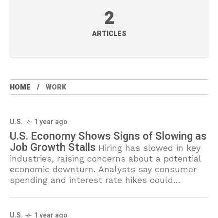
2
ARTICLES
HOME
WORK
U.S.
1 year ago
U.S. Economy Shows Signs of Slowing as
Job Growth Stalls
Hiring has slowed in key
industries, raising concerns about a potential
economic downturn. Analysts say consumer
spending and interest rate hikes could
determine the pace of recovery.
U.S.
1 year ago