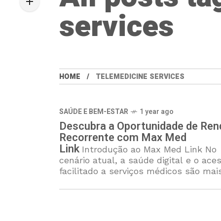
services
HOME
TELEMEDICINE SERVICES
SAÚDE E BEM-ESTAR
1 year ago
Descubra a Oportunidade de Ren
Recorrente com Max Med
Link
Introdução ao Max Med Link No
cenário atual, a saúde digital e o ace
facilitado a serviços médicos são mai
relevantes do que nunca. O Max Med
Link surge como