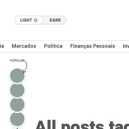
LIGHT
DARK
ia
Mercados
Politica
Finanças Pessoais
In
POPULAR
All posts t