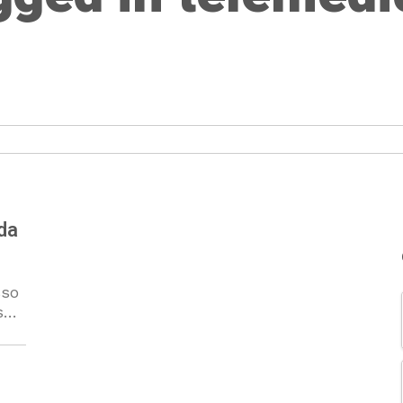
da
sso
s