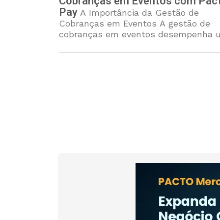
Cobranças em Eventos com Pac
Pay
A Importância da Gestão de
Cobranças em Eventos A gestão de
cobranças em eventos desempenha 
papel crucial no sucesso geral da
experiência oferecida aos participante
O processo de cobrança,