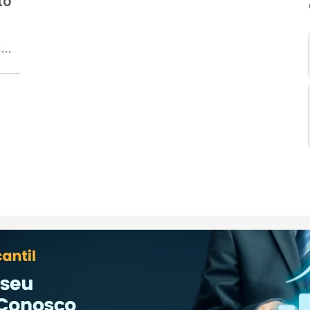
to
um
s.