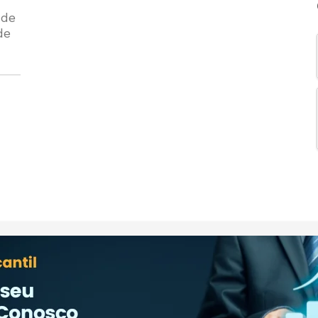
 de
de
s
ho