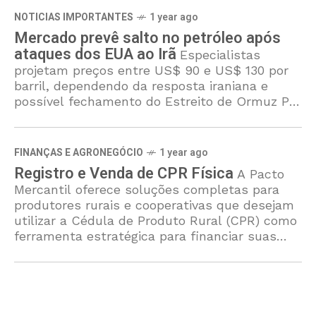
NOTICIAS IMPORTANTES
1 year ago
Mercado prevê salto no petróleo após
ataques dos EUA ao Irã
Especialistas
projetam preços entre US$ 90 e US$ 130 por
barril, dependendo da resposta iraniana e
possível fechamento do Estreito de Ormuz Por
Painel Mercantil27 de junho de 2025 Os
FINANÇAS E AGRONEGÓCIO
1 year ago
Registro e Venda de CPR Física
A Pacto
Mercantil oferece soluções completas para
produtores rurais e cooperativas que desejam
utilizar a Cédula de Produto Rural (CPR) como
ferramenta estratégica para financiar suas
operações. Com expertise em emissão,
registro e comercialização de CPR Física, a
empresa também possibilita o adiantamento
de recebíveis vinculados ao título, garantindo
liquidez e segurança para o desenvolvimento