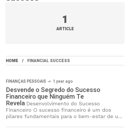
1
ARTICLE
HOME
FINANCIAL SUCCESS
FINANÇAS PESSOAIS
1 year ago
Desvende o Segredo do Sucesso
Financeiro que Ninguém Te
Revela
Desenvolvimento do Sucesso
Financeiro O sucesso financeiro é um dos
pilares fundamentais para o bem-estar de um
indivíduo. Ele não se limita apenas à
acumulação de riqueza, mas sim à