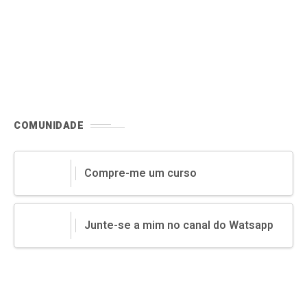
empresa também possibilita o adiantamento
de recebíveis vinculados ao título, garantindo
liquidez e segurança para o desenvolvimento
das produções rurais.
COMUNIDADE
Compre-me um curso
Junte-se a mim no canal do Watsapp