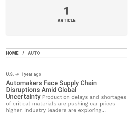
1
ARTICLE
HOME
AUTO
U.S.
1 year ago
Automakers Face Supply Chain
Disruptions Amid Global
Uncertainty
Production delays and shortages
of critical materials are pushing car prices
higher. Industry leaders are exploring
alternative sourcing methods to stabilize
output and meet consumer demand.