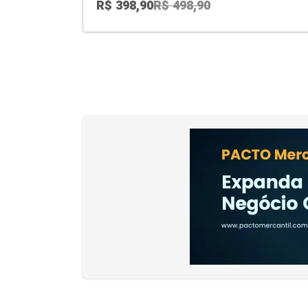
R$
398,90
R$
498,90
ADD TO CART
O preço original era: R$ 498,90.
O preço atual é: R$ 398,90.