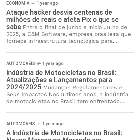
ECONOMIA
1 year ago
Ataque hacker desvia centenas de
milhões de reais e afeta Pix o que se
sabe
Entre o final de junho e inicio Julho de
2025, a C&M Software, empresa brasileira que
fornece infraestrutura tecnológica para
instituições financeiras menores se
conectarem ao sistema de pagamentos
instantâneos
AUTOMÓVEIS
1 year ago
Indústria de Motocicletas no Brasil:
Atualizações e Lançamentos para
2024/2025
Mudanças Regulamentares e
Seus Impactos Nos últimos anos, a indústria
de motocicletas no Brasil tem enfrentado
desafios significativos em virtude das novas
regulamentações ambientais, especialmente
com a introdução do PROCONVE
AUTOMÓVEIS
1 year ago
A Indústria de Motocicletas no Brasil: