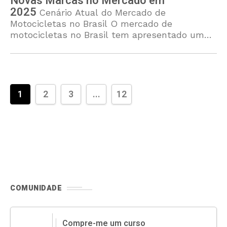
Novas Marcas no Mercado em
2025
Cenário Atual do Mercado de
Motocicletas no Brasil O mercado de
motocicletas no Brasil tem apresentado um
panorama de expansão contínua,
especialmente em 2025. Esta evolução se
deve a uma
1
2
3
...
12
COMUNIDADE
Compre-me um curso