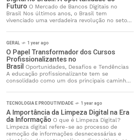
Futuro
O Mercado de Bancos Digitais no
Brasil Nos últimos anos, o Brasil tem
vivenciado uma verdadeira revolução no setor
financeiro, impulsionada pelo surgimento e
pela popularização dos bancos digitais. Esses
GERAL
1 year ago
O Papel Transformador dos Cursos
Profissionalizantes no
Brasil
Oportunidades, Desafios e Tendências
A educação profissionalizante tem se
consolidado como um dos principais caminhos
para a inserção rápida e qualificada no
mercado de trabalho brasileiro. Em um cenário
de
TECNOLOGIA E PRODUTIVIDADE
1 year ago
A Importância da Limpeza Digital na Era
da Informação
O que é Limpeza Digital?
Limpeza digital refere-se ao processo de
remoção de informações desnecessárias e